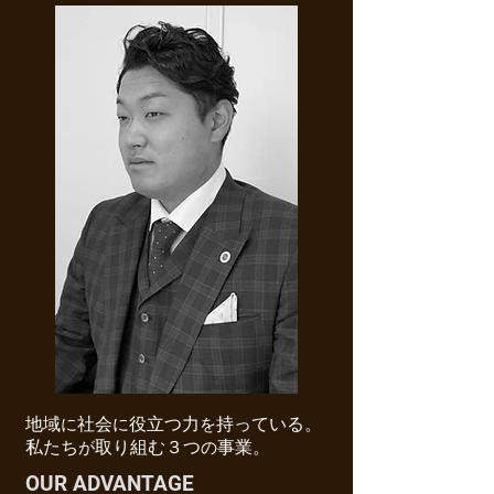
地域
社会
役立つ力
持っている。
に
に
を
私たち
取り組む３つ
事業。
が
の
OUR ADVANTAGE