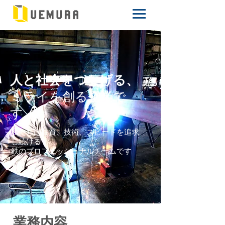
人と社会をつなげる、
ミライを創る企業で
す。
私たちは品質、技術、スピードを追求
し続ける
鉄のプロフェッショナルチームです
​業務内容